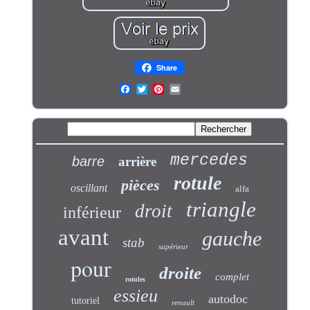
Share
mercedes
barre
arrière
rotule
pièces
oscillant
alfa
triangle
droit
inférieur
avant
gauche
stab
supérieur
pour
droite
complet
rotules
essieu
autodoc
tutoriel
renault