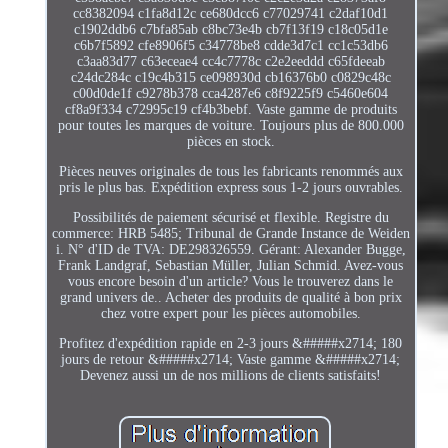
cc8382094 c1fa8d12c ce680dcc6 c77029741 c2daf10d1
c1902ddb6 c7bfa85ab c8bc73e4b cb7f13f19 c18c05d1e
c6b7f5892 cfe8906f5 c34778be8 cdde3d7c1 cc1c53db6
c3aa83d77 c63eceae4 cc4c7778c c2e2eeddd c65fdeeab
c24dc284c c19c4b315 ce098930d cb16376b0 c0829c48c
c00d0de1f c9278b378 cca4287e6 c8f9225f9 c5460e604
cf8a9f334 c72995c19 cf4b3bebf. Vaste gamme de produits
pour toutes les marques de voiture. Toujours plus de 800.000
pièces en stock.
Pièces neuves originales de tous les fabricants renommés aux
pris le plus bas. Expédition express sous 1-2 jours ouvrables.
Possibilités de paiement sécurisé et flexible. Registre du
commerce: HRB 5485; Tribunal de Grande Instance de Weiden
i. N° d'ID de TVA: DE298326559. Gérant: Alexander Bugge,
Frank Landgraf, Sebastian Müller, Julian Schmid. Avez-vous
vous encore besoin d'un article? Vous le trouverez dans le
grand univers de.. Acheter des produits de qualité à bon prix
chez votre expert pour les pièces automobiles.
Profitez d'expédition rapide en 2-3 jours &#####x2714; 180
jours de retour &#####x2714; Vaste gamme &#####x2714;
Devenez aussi un de nos millions de clients satisfaits!