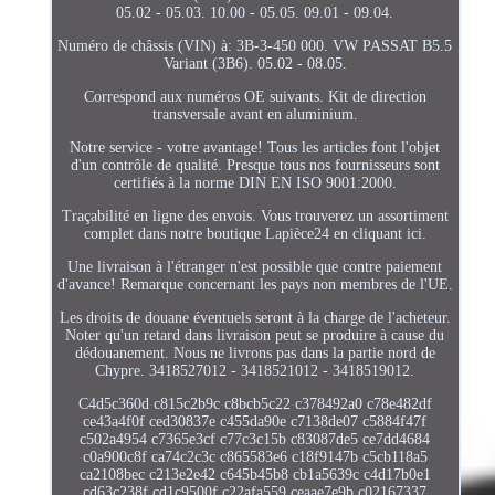
05.02 - 05.03. 10.00 - 05.05. 09.01 - 09.04.
Numéro de châssis (VIN) à: 3B-3-450 000. VW PASSAT B5.5
Variant (3B6). 05.02 - 08.05.
Correspond aux numéros OE suivants. Kit de direction
transversale avant en aluminium.
Notre service - votre avantage! Tous les articles font l'objet
d'un contrôle de qualité. Presque tous nos fournisseurs sont
certifiés à la norme DIN EN ISO 9001:2000.
Traçabilité en ligne des envois. Vous trouverez un assortiment
complet dans notre boutique Lapièce24 en cliquant ici.
Une livraison à l'étranger n'est possible que contre paiement
d'avance! Remarque concernant les pays non membres de l'UE.
Les droits de douane éventuels seront à la charge de l'acheteur.
Noter qu'un retard dans livraison peut se produire à cause du
dédouanement. Nous ne livrons pas dans la partie nord de
Chypre. 3418527012 - 3418521012 - 3418519012.
C4d5c360d c815c2b9c c8bcb5c22 c378492a0 c78e482df
ce43a4f0f ced30837e c455da90e c7138de07 c5884f47f
c502a4954 c7365e3cf c77c3c15b c83087de5 ce7dd4684
c0a900c8f ca74c2c3c c865583e6 c18f9147b c5cb118a5
ca2108bec c213e2e42 c645b45b8 cb1a5639c c4d17b0e1
cd63c238f cd1c9500f c22afa559 ceaae7e9b c02167337