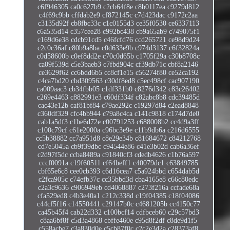
c6f946305 ca0c627b9 c2cb64f8e c8b0117ea c9279d812
c4f69c9bb cffdab2e9 cf872145c c7d423dac c9172c2aa
c3135d92f cb8fbc33c c1c0155d3 ce35f0530 ce6337113
c6a535d14 c357cee28 c992bc438 cb9a65ab9 c749075f1
c169d6e38 cdcb91cd5 c46fcfd76 ccd265721 ce98d9d24
c2c0c36af c80b9a8ba c0d633e9b c974d3137 c6f32824a
c0d58600b c0ef8dd2e c70c0d65b c1705f29a c30b8708c
ca09f539d c5e3baeb3 c7fbd904c cf39db71c cbf8a2146
ce3629f62 cc6bdd6b5 cc8cf1e15 c56274f80 ce52ca192
c4ca7bd20 cbd309563 c30df8ed8 c5ec498cf cac907190
ca009aac3 cb34fbb05 c1df331b0 c8276d342 c83c26402
c269e4463 c882991e3 c60df334f c82abc8b8 cdc39485d
cac43e12b caf81bf84 c79ae292c c19297d84 c2ead8848
c360df329 cfc4bb944 c79a8c4ca c141c9818 c174d7de0
cab1a5df3 c1be6d72e c00791253 c688008b2 cc4d9a3ff
c100c79cf c61e2000a c96bc3e9e c11b9db6a c216d6555
cc5b38882 cc7a951d8 c8e29e34b c81684672 c84212768
cd7e5045a cb9f39dbc c94544e86 c41e3b02d cab6a36ef
c2d97f5dc ccba8489a c91840cf3 cdedb4626 c1b76a597
cccf0091a c19f60511 cf64beff1 c40079dc1 c63849785
cbf65e6c8 cee0cb393 c6d16cea7 c5a924bbd c654dab5d
c2fca905c c74efb37c cc35bbd3d cba4165e8 c66c80edc
c2a3c9636 c906949eb cd4068887 c273f216a ccfade68a
cfa529ed8 c4b3e40a1 c212c338d c19f04385 c18f04086
c44cf5f16 c14550441 c29147b0c c4681205b cc4150c77
ca45b45f4 cab22d332 c100bcf14 cdfbceb60 c29c57bd3
c8aa6bf8f c5d3a4868 cbffe460e c95d8f2df c8de9d1f5
c558acbe7 c3a830d0e c5cb87f0c c2c2e3d2a c28373af8