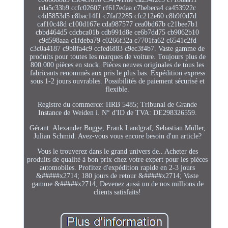
cda5c33b9 ccfc02607 cf617edaa c7bebeca4 ca453922c
c4d5853d5 c8bac14f1 c7faf2285 cfc212e60 c8b9f0d7d
caf10c48d c100d167e cda987577 cea0bd67b c21bee7b1
cbbd464d5 cdcbca01b cdb991d8e ce6b7dd75 cb9062b10
c9d598aaa c1fdeba79 c0266f32a c7701fa62 c6541c2fd
c3c0a4187 c9b8fa4c9 ccfed6f83 c9ec3f4b7. Vaste gamme de
produits pour toutes les marques de voiture. Toujours plus de
800.000 pièces en stock. Pièces neuves originales de tous les
fabricants renommés aux pris le plus bas. Expédition express
sous 1-2 jours ouvrables. Possibilités de paiement sécurisé et
flexible.
Registre du commerce: HRB 5485; Tribunal de Grande
Instance de Weiden i. N° d'ID de TVA: DE298326559.
Gérant: Alexander Bugge, Frank Landgraf, Sebastian Müller,
Julian Schmid. Avez-vous vous encore besoin d'un article?
Vous le trouverez dans le grand univers de.. Acheter des
produits de qualité à bon prix chez votre expert pour les pièces
automobiles. Profitez d'expédition rapide en 2-3 jours
&#####x2714; 180 jours de retour &#####x2714; Vaste
gamme &#####x2714; Devenez aussi un de nos millions de
clients satisfaits!