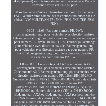
d'équipement) est très importante pour déterminer si l'article
convient à votre véhicule ou pas?
Vous trouverez d'autres informations au point 1.2 de notre
FAQ. Veuillez tenir compte des restrictions indiquées dans le
tableau. VW MULTIVAN T5 (7HM, 7HN, 7HF, 7EF, 7EM,
7EN).
04.03 - 11.09. Pas pour numéro PR: 0WR
Fahrzeugausstattung: pour véhicules avec direction assistée
Fahrzeugausstattung: pour véhicules avec direction assistée pas
pour numéro PR: 0WR. 01.06 - 11.09. Fahrzeugausstattung:
pour véhicules avec direction assistée. Fahrzeugausstattung:
pour véhicules avec direction assistée pas pour numéro PR:
0WR Fahrzeugausstattung: pour véhicules avec direction
assistée pas pour numéro PR: 0WR.
11.03 - 08.15. Code moteur: AXA Code moteur: AXA
Fahrzeugausstattung: pour véhicules avec direction assistée
Code moteur: AXA Fahrzeugausstattung: pour véhicules avec
direction assistée pour numéro PR: 1BA/1BB/1BJ/2MD
Numéro de châssis (VIN) à: 7H-B-500 000 Numéro de châssis
(VIN) à: 7H-BG500000 pour numéro PR:
2MF/2MG/2MK/2ML ou Numéro de châssis (VIN) à: 7H-
BH500000 ou Numéro de châssis (VIN) à: 7H-BX500000
Code moteur: AXA ou Code moteur: AXA pas pour numéro
PR: 0WR Numéro de châssis (VIN) à partir de: 7H-CG000001
pas pour numéro PR: 0WR Numéro de châssis (VIN) à partir
de: 7H-CH000001 Numéro de châssis (VIN) à partir de: 7H-