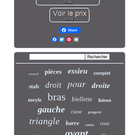
Share
essieu
pièces
complet
renault
pour
droit
droite
stab
bras
biellette
meyle
liaison
gauche
classe
peugeot
triangle
barre
roue
rotules
avant