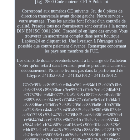
[kg]: 2800 Code moteur: CFLA Poids tot.
Correspond aux numéros OE suivants. Jeu de 6 pièces de
direction transversale avant droite gauche. Notre service -
votre avantage! Tous les articles font l'objet d'un contrôle de
qualité. Presque tous nos fournisseurs sont certifiés à la norme
DIN EN ISO 9001:2000. Traçabilité en ligne des envois. Vous
trouverez un assortiment complet dans notre boutique
Lapièce24 en cliquant ici. Une livraison à l'étranger n'est
possible que contre paiement d'avance! Remarque concernant
les pays non membres de l'UE.
Les droits de douane éventuels seront à la charge de l'acheteur.
Noter qu'un retard dans livraison peut se produire à cause du
dédouanement. Nous ne livrons pas dans la partie nord de
Chypre. 3418527012 - 3418521012 - 3418519012.
C7e7e991c cc80f92c0 cdb4ea762 cc634d1f2 c02b7c0b6
cb6c2f368 c89603bac c3ee95529 cf9efc7ed c22d0ab31
c7f7579bd cb64b0777 c7aa9d3a8 c8872ca8c cfbcdcf0f
c3693c68a ca0f4fec3 cf7404677 cdafbe6c5 cd1b9d4c1
c8a83d6ae c1f0d0ec7 c3f9d205d ce8599a86 c10b2f00c
ca228a6eb c4a4dae23 c430a88f5 cbad0e80f c56c023dc
cd6b13258 c53cb4751 c3709b8f2 cad6ab36f cc62020bd
ce56440b4 ccefc5f78 c8bf7ac1b c1beba5aa cde85744e
c5841adc1 cb74b587e cea016be3 c900cf01a cc8c578c1
cddc032c2 cf2ca0425 c39bc652a c886b186c c2221bf52
cb7deefd0 c550056e0 cab36ebef c5358e0fb cfb03d632
c006608b9 c3c4cf610 c34141f8e ca294f2c5 c7188aa11