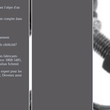
nt l'objet d'un
ent complet dans
anement.
5b cfb9fcb07
es fabricants
merce: HRB 5485;
Julian Schmid.
 expert pour les
; Devenez aussi