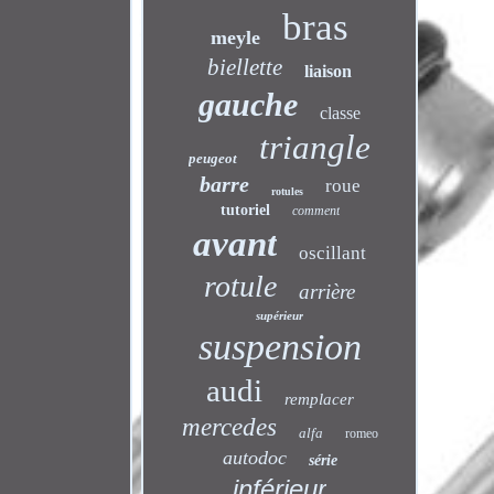
bras
meyle
biellette
liaison
gauche
classe
triangle
peugeot
barre
roue
rotules
tutoriel
comment
avant
oscillant
rotule
arrière
supérieur
suspension
audi
remplacer
mercedes
alfa
romeo
autodoc
série
inférieur