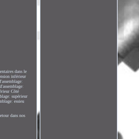
ntaires dans le
nsion inférieur
d'assemblage:
 d'assemblage:
érieur Côté
blage: supérieur
mblage: essieu
our dans nos