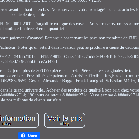
R 300C Touring (LX, LE). 09.04 - 12.10. 09.05 - 12.10.
n avant en haut et en bas. Notre service - votre avantage! Tous les articles fo
contrôle de qualité.
EN ISO 9001:2000. Traçabilité en ligne des envois. Vous trouverez un assortim
re boutique Lapièce24 en cliquant ici.
e contre paiement d'avance! Remarque concernant les pays non membres de l'UE.
l'acheteur. Noter qu'un retard dans livraison peut se produire à cause du dédou
18527012 - 3418521012 - 3418519012. Ca3ee45fb c75ddd949 c4e8ffe40 ccbe638
c6a2b8ed7 c9655bb6f ce7a34721.
e. Toujours plus de 800.000 pièces en stock. Pièces neuves originales de tous l
ours ouvrables. Possibilités de paiement sécurisé et flexible. Registre du com
: DE298326559. Gérant: Alexander Bugge, Frank Landgraf, Sebastian Müller, 
dans le grand univers de.. Acheter des produits de qualité à bon prix chez votre
ours &#####x2714; 180 jours de retour &#####x2714; Vaste gamme &#####x2714
 de nos millions de clients satisfaits!
Share