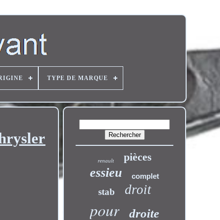
RIGINE
TYPE DE MARQUE
hrysler
pièces
renault
essieu
complet
droit
stab
pour
droite