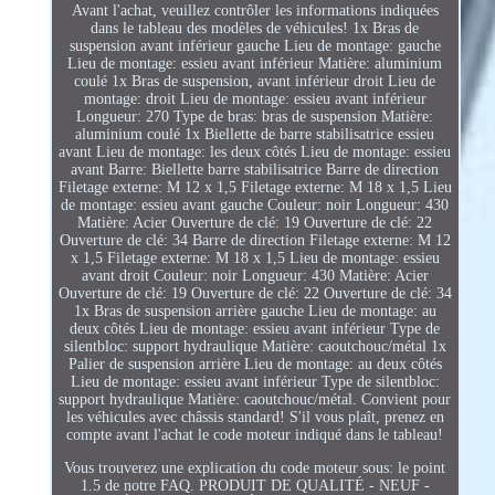
Avant l'achat, veuillez contrôler les informations indiquées
dans le tableau des modèles de véhicules! 1x Bras de
suspension avant inférieur gauche Lieu de montage: gauche
Lieu de montage: essieu avant inférieur Matière: aluminium
coulé 1x Bras de suspension, avant inférieur droit Lieu de
montage: droit Lieu de montage: essieu avant inférieur
Longueur: 270 Type de bras: bras de suspension Matière:
aluminium coulé 1x Biellette de barre stabilisatrice essieu
avant Lieu de montage: les deux côtés Lieu de montage: essieu
avant Barre: Biellette barre stabilisatrice Barre de direction
Filetage externe: M 12 x 1,5 Filetage externe: M 18 x 1,5 Lieu
de montage: essieu avant gauche Couleur: noir Longueur: 430
Matière: Acier Ouverture de clé: 19 Ouverture de clé: 22
Ouverture de clé: 34 Barre de direction Filetage externe: M 12
x 1,5 Filetage externe: M 18 x 1,5 Lieu de montage: essieu
avant droit Couleur: noir Longueur: 430 Matière: Acier
Ouverture de clé: 19 Ouverture de clé: 22 Ouverture de clé: 34
1x Bras de suspension arrière gauche Lieu de montage: au
deux côtés Lieu de montage: essieu avant inférieur Type de
silentbloc: support hydraulique Matière: caoutchouc/métal 1x
Palier de suspension arrière Lieu de montage: au deux côtés
Lieu de montage: essieu avant inférieur Type de silentbloc:
support hydraulique Matière: caoutchouc/métal. Convient pour
les véhicules avec châssis standard! S'il vous plaît, prenez en
compte avant l'achat le code moteur indiqué dans le tableau!
Vous trouverez une explication du code moteur sous: le point
1.5 de notre FAQ. PRODUIT DE QUALITÉ - NEUF -