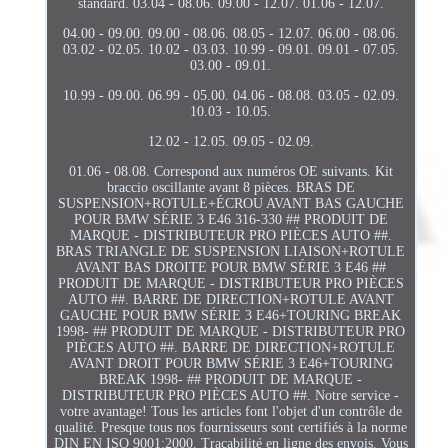
standard. 03.04 - 08.06. 09.00 - 12.07. 01.06 - 12.07.
04.00 - 09.00. 09.00 - 08.06. 08.05 - 12.07. 06.00 - 08.06.
03.02 - 02.05. 10.02 - 03.03. 10.99 - 09.01. 09.01 - 07.05.
03.00 - 09.01.
10.99 - 09.00. 06.99 - 05.00. 04.06 - 08.08. 03.05 - 02.09.
10.03 - 10.05.
12.02 - 12.05. 09.05 - 02.09.
01.06 - 08.08. Correspond aux numéros OE suivants. Kit
braccio oscillante avant 8 pièces. BRAS DE
SUSPENSION+ROTULE+ÉCROU AVANT BAS GAUCHE
POUR BMW SÉRIE 3 E46 316-330 ## PRODUIT DE
MARQUE - DISTRIBUTEUR PRO PIÈCES AUTO ##.
BRAS TRIANGLE DE SUSPENSION LIAISON+ROTULE
AVANT BAS DROITE POUR BMW SÉRIE 3 E46 ##
PRODUIT DE MARQUE - DISTRIBUTEUR PRO PIÈCES
AUTO ##. BARRE DE DIRECTION+ROTULE AVANT
GAUCHE POUR BMW SÉRIE 3 E46+TOURING BREAK
1998- ## PRODUIT DE MARQUE - DISTRIBUTEUR PRO
PIÈCES AUTO ##. BARRE DE DIRECTION+ROTULE
AVANT DROIT POUR BMW SÉRIE 3 E46+TOURING
BREAK 1998- ## PRODUIT DE MARQUE -
DISTRIBUTEUR PRO PIÈCES AUTO ##. Notre service -
votre avantage! Tous les articles font l'objet d'un contrôle de
qualité. Presque tous nos fournisseurs sont certifiés à la norme
DIN EN ISO 9001:2000. Traçabilité en ligne des envois. Vous