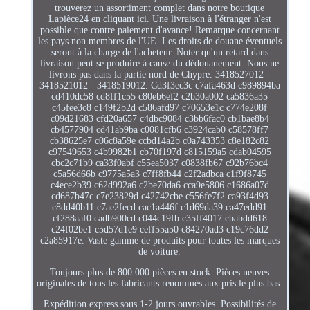
trouverez un assortiment complet dans notre boutique
Lapièce24 en cliquant ici. Une livraison à l'étranger n'est
possible que contre paiement d'avance! Remarque concernant
les pays non membres de l'UE. Les droits de douane éventuels
seront à la charge de l'acheteur. Noter qu'un retard dans
livraison peut se produire à cause du dédouanement. Nous ne
livrons pas dans la partie nord de Chypre. 3418527012 -
3418521012 - 3418519012. Cd3f3ec3c c7afa463d c989894ba
cd410dc58 cd8ff1c55 c80eb6ef2 c2b30a002 ca5836a35
c45fee3c8 c149f2b2d c586afd97 c70653e1c c774e208f
c09d21683 cfd20a657 c4dbc9084 c3bb6fac0 cb1bae8b4
cb4577904 cd41ab9ba c0081cfb6 c3924cab0 c58578ff7
cb38625e7 c06c8a59e ccbd14a2b c0a743353 c8e182c82
c97549653 c4b9982b1 cb70f197d c815159a5 cdab04595
cbc2c71b9 ca33f0abf c55ea5037 c0838fb67 c92b76bc4
c5a56d66b c9775a5a3 c7ff8fb44 c2f2adbca c1f9f8745
c4ece2b39 c62d992a6 c2be70da6 cca9e5806 c1686a07d
cd687b47c c7e23829d c42742cbe c556fe7f2 ca93f4d93
c8dd40b11 c7ae2fecd cac1a446f c1d69da39 ca47edd91
cf288aaf0 cadb900cd c044c19fb c35ff4017 cbabdd618
c24f02be1 c5d57d1e9 ceff55a50 c84270ad3 c19c76dd2
c2a85917e. Vaste gamme de produits pour toutes les marques
de voiture.
Toujours plus de 800.000 pièces en stock. Pièces neuves
originales de tous les fabricants renommés aux pris le plus bas.
Expédition express sous 1-2 jours ouvrables. Possibilités de