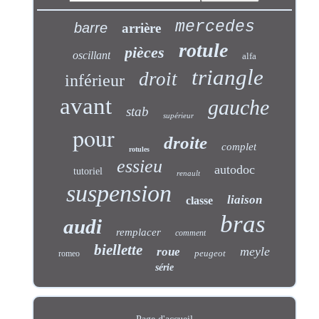
mercedes
barre
arrière
rotule
pièces
oscillant
alfa
triangle
droit
inférieur
avant
gauche
stab
supérieur
pour
droite
complet
rotules
essieu
autodoc
tutoriel
renault
suspension
liaison
classe
bras
audi
remplacer
comment
biellette
meyle
roue
peugeot
romeo
série