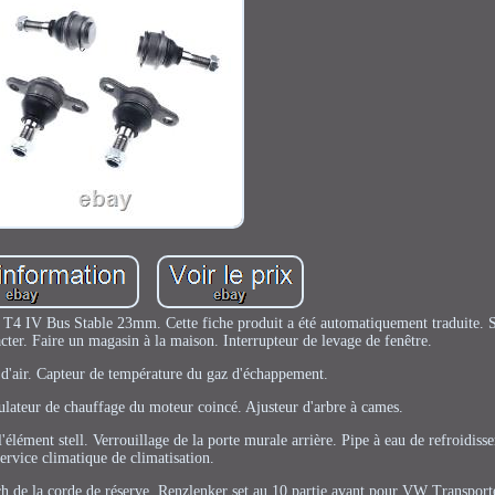
 T4 IV Bus Stable 23mm. Cette fiche produit a été automatiquement traduite. S
acter. Faire un magasin à la maison. Interrupteur de levage de fenêtre.
d'air. Capteur de température du gaz d'échappement.
lateur de chauffage du moteur coincé. Ajusteur d'arbre à cames.
lément stell. Verrouillage de la porte murale arrière. Pipe à eau de refroidiss
service climatique de climatisation.
ch de la corde de réserve. Renzlenker set au 10 partie avant pour VW Transpor