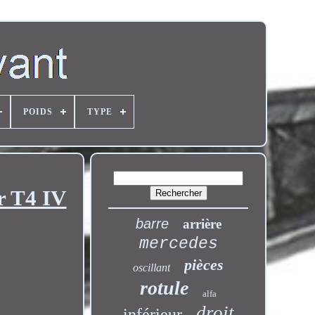
POIDS
TYPE
r T4 IV
barre
arrière
mercedes
pièces
oscillant
rotule
alfa
droit
inférieur