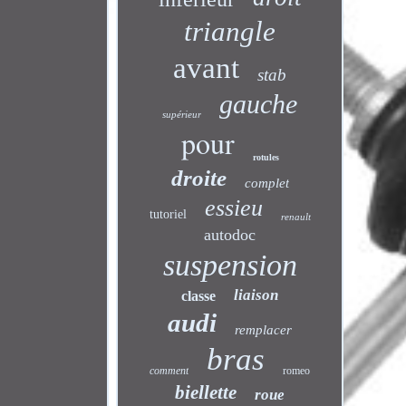
triangle
avant
stab
gauche
supérieur
pour
rotules
droite
complet
essieu
tutoriel
renault
autodoc
suspension
liaison
classe
audi
remplacer
bras
comment
romeo
biellette
roue