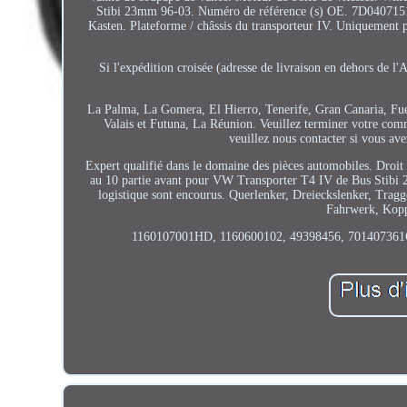
Stibi 23mm 96-03. Numéro de référence (s) OE. 7D040715
Kasten. Plateforme / châssis du transporteur IV. Uniquement 
Si l'expédition croisée (adresse de livraison en dehors de l'A
La Palma, La Gomera, El Hierro, Tenerife, Gran Canaria, Fue
Valais et Futuna, La Réunion. Veuillez terminer votre comm
veuillez nous contacter si vous av
Expert qualifié dans le domaine des pièces automobiles. Droit d
au 10 partie avant pour VW Transporter T4 IV de Bus Stibi 23
logistique sont encourus. Querlenker, Dreieckslenker, Tra
Fahrwerk, Kopp
1160107001HD, 1160600102, 49398456, 701407361C, 