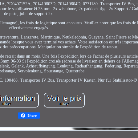
1A, 7D0407152A, 701419803D, 701419804D, 0731180. Transporter IV Bus, t
pour le stabilisateur Ø 23 mm. 2x wismbone, 2x paddock tige. 2x Support / Guid
de piste, joint de support 2x.
llemagne), les frais de logistique sont encourus. Veuillez noter que les frais de 
effectivement engagés.
rteventura, Lanzarote. Martinique, Neukaledonia, Guayana, Saint Pierre et Mi
ande lorsque vous avez terminé vos achats. Votre satisfaction est très importa
ez des préoccupations. Manipulation simple de l'expédition de retour.
e retrait dans un mois. Une fois l'expédition lors de l'achat de plusieurs articl
mm 96-03 Si l'expédition croisée (adresse de livraison en dehors de l'Allemagn
ggelenk, Gelenk, Achsaufhängung. Lenkung, Radaufhängung, Federung, Reparatu
elstange, Servolenkung, Spurstange, Querstrebe.
100488. Transporter IV Bus, Transporter IV Kasten. Nur für Stabilisator-
Share