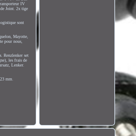
ransporteur IV
e Joint. 2x tige
logistique sont
quelon, Mayotte,
nte pour nous,
es. Renzlenker set
e), les frais de
rsatz, Lenker.
Ø 23 mm.