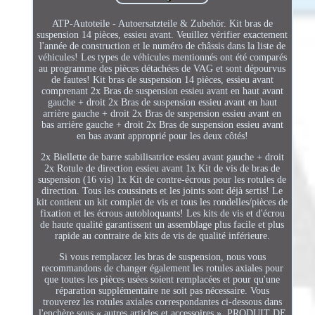
ATP-Autoteile - Autoersatzteile & Zubehör. Kit bras de
suspension 14 pièces, essieu avant. Veuillez vérifier exactement
l'année de construction et le numéro de châssis dans la liste de
véhicules! Les types de véhicules mentionnés ont été comparés
au programme des pièces détachées de VAG et sont dépourvus
de fautes! Kit bras de suspension 14 pièces, essieu avant
comprenant 2x Bras de suspension essieu avant en haut avant
gauche + droit 2x Bras de suspension essieu avant en haut
arrière gauche + droit 2x Bras de suspension essieu avant en
bas arrière gauche + droit 2x Bras de suspension essieu avant
en bas avant approprié pour les deux côtés!
2x Biellette de barre stabilisatrice essieu avant gauche + droit
2x Rotule de direction essieu avant 1x Kit de vis de bras de
suspension (16 vis) 1x Kit de contre-écrous pour les rotules de
direction. Tous les coussinets et les joints sont déjà sertis! Le
kit contient un kit complet de vis et tous les rondelles/pièces de
fixation et les écrous autobloquants! Les kits de vis et d'écrou
de haute qualité garantissent un assemblage plus facile et plus
rapide au contraire de kits de vis de qualité inférieure.
Si vous remplacez les bras de suspension, nous vous
recommandons de changer également les rotules axiales pour
que toutes les pièces usées soient remplacées et pour qu'une
réparation supplémentaire ne soit pas nécessaire. Vous
trouverez les rotules axiales correspondantes ci-dessous dans
l'enchère sous « autres articles et accessoires ». PRODUIT DE