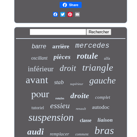
Share
mercedes
barre
arrière
rotule
pièces
oscillant
alfa
triangle
droit
inférieur
avant
gauche
stab
supérieur
pour
droite
complet
rotules
essieu
autodoc
tutoriel
renault
suspension
liaison
classe
bras
audi
remplacer
comment