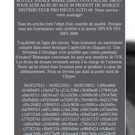
ROTULE AXIALE BARRE DIRECTION GAUCHE DROIT
POUR AUDI A4 B5 8D 94-01 ## PRODUIT DE MARQUE -
DISTRIBUTEUR PRO PIÈCES AUTO ##. Notre service -
votre avantage!
Tous les articles font l'objet d'un contrôle de qualité. Presque
tous nos fournisseurs sont certifiés à la norme DIN EN ISO
9001:2000.
Traçabilité en ligne des envois. Vous trouverez un assortiment
complet dans notre boutique Lapièce24 en cliquant ici. Une
livraison à l'étranger n'est possible que contre paiement
d'avance! Remarque concernant les pays non membres de l'UE.
Les droits de douane éventuels seront à la charge de l'acheteur.
Noter qu'un retard dans livraison peut se produire à cause du
dédouanement. Nous ne livrons pas dans la partie nord de
Chypre.
3418527012 - 3418521012 - 3418519012. Cdfbceb60
cb34fbb05 c1be6d72e c212c338d c30df8ed8 c378492a0
cdde3d7c1 c6d16cea7 cb1a5639c c169d6e38 c29147b0c
c0ef8dd2e c47d1bd40 ce35f0530 c70c0d65b c84212768
c83c26402 c19f60511 c2a3c9636 cccf0091a cfb2640cc
cbd309563 c4d5c360d c24dc284c c0d633e9b c455da90e
c1df331b0 cc6bdd6b5 c80b9a8ba cb9a65ab9 ca09f539d
c77029741 cb16376b0 ce5311a57 c02167337 cffdab2e9
cab6a36ef c2cb64f8e c66c80edc c7365e3cf c3f87ea10
c273f216a cf8a9f334 c906949eb ce98d9d24 cf64beff1
ceaae7e9b c28373af8 c63eceae4 c96bc3e9e cfa529ed8