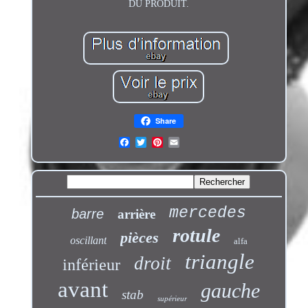
DU PRODUIT.
Share
mercedes
barre
arrière
rotule
pièces
oscillant
alfa
triangle
droit
inférieur
avant
gauche
stab
supérieur