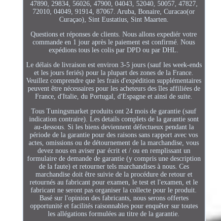
47890, 29834, 56026, 47900, 04043, 52040, 50057, 47827,
72010, 04049, 91914, 87067. Aruba, Bonaire, Curacao(or
Curaçao), Sint Eustatius, Sint Maarten.
Questions et réponses de clients. Nous allons expediér votre
commande en 1 jour après le paiement est confirmé. Nous
expédions tous les colis par DPD ou par DHL.
Le délais de livraison est environ 3-5 jours (sauf les week-ends
et les jours feriés) pour la plupart des zones de la France.
Veuillez comprendre que les frais d'expédition supplémentaires
peuvent être nécessaires pour les acheteurs des îles affiliées de
France, d'Italie, du Portugal, d'Espagne et ainsi de suite.
Tous Tuningsmarket produits ont 24 mois de garantie (sauf
indication contraire). Les details complets de la garantie sont
au-dessous. Si les biens deviennent défectueux pendant la
période de la garantie pour des raisons sans rapport avec vos
actes, omissions ou de détournement de la marchandise, vous
devez nous en aviser par écrit et / ou en remplissant un
formulaire de demande de garantie (y compris une description
de la faute) et retourner tels marchandises à nous. Ces
marchandise doit être suivie de la procédure de retour et
retournés au fabricant pour examen, le test et l'examen, et le
fabricant ne seront pas organiser la collecte pour le produit.
Basé sur l'opinion des fabricants, nous serons offertes
opportunité et facilités raisonnables pour enquêter sur toutes
les allégations formulées au titre de la garantie.