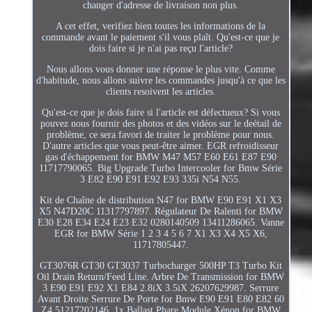
changer d'adresse de livraison non plus.
A cet effet, verifiez bien toutes les informations de la
commande avant le paiement s'il vous plaît. Qu'est-ce que je
dois faire si je n'ai pas reçu l'article?
Nous allons vous donner une réponse le plus vite. Comme
d'habitude, nous allons suivre les commandes jusqu'à ce que les
clients resoivent les articles.
Qu'est-ce que je dois faire si l'article est défectueux? Si vous
pouvez nous fournir des photos et des vidéos sur le deétail de
problème, ce sera favori de traiter le problème pour nous.
D'autre articles que vous peut-être aimer. EGR refroidisseur
gas d'échappement for BMW M47 M57 E60 E61 E87 E90
11717790065. Big Upgrade Turbo Intercooler for Bmw Série
3 E82 E90 E91 E92 E93 335i N54 N55.
Kit de Chaîne de distribution N47 for BMW E90 E91 X1 X3
X5 N47D20C 11317797897. Régulateur De Ralenti for BMW
E30 E28 E34 E24 E23 E32 0280140509 13411286065. Vanne
EGR for BMW Série 1 2 3 4 5 6 7 X1 X3 X4 X5 X6,
11717805447.
GT3076R GT30 GT3037 Turbocharger 500HP T3 Turbo Kit
Oil Drain Return/Feed Line. Arbre De Transmission for BMW
3 E90 E91 E92 X1 E84 2.8iX 3.5iX 26207629987. Serrure
Avant Droite Serrure De Porte for Bmw E90 E91 E80 E82 60
Z4 51217202146. 1x Ballast Phare Module Xénon for BMW