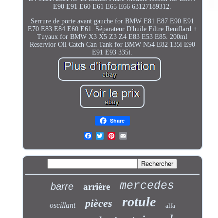
E90 E91 E60 E61 E65 E66 63127189312.
Serrure de porte avant gauche for BMW E81 E87 E90 E91
E70 E83 E84 E60 E61. Séparateur D'huile Filtre Reniflard +
Tuyaux for BMW X3 X5 Z3 Z4 E83 E53 E85. 200ml
Reservior Oil Catch Can Tank for BMW N54 E82 135i E90
E91 E93 335i.
Share
mercedes
barre
arrière
rotule
pièces
oscillant
alfa