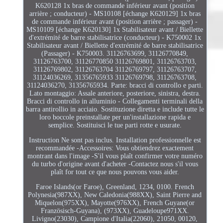
K620128 1x bras de commande inférieur avant (position
arrière ; conducteur) - MS10108 [échange K620129] 1x bras
de commande inférieur avant (position arrière ; passager) -
MS10109 [échange K620130] 1x Stabilisateur avant / Biellette
d'extrémité de barre stabilisatrice (conducteur) - K750002 1x
Stabilisateur avant / Biellette d'extrémité de barre stabilisatrice
(Passager) - K750003. 31126763699, 31126770849,
31126763700, 31126770850 31126769801, 31126763703,
31126769802, 31126763704 31126769797, 31126763707,
31124036269, 31356765933 31126769798, 31126763708,
31124036270, 31356765934. Parte: bracci di controllo e parti.
Lato montaggio: Assale anteriore, posteriore, sinistra, destra.
Bracci di controllo in alluminio - Collegamenti terminali della
barra antirollio in acciaio. Sostituzione diretta e include tutte le
loro boccole preinstallate per un'installazione rapida e
semplice. Sostituisci le tue parti rotte e usurate.
Instruction Ne sont pas inclus. Installation professionnelle est
recommandée -Accessoires: Vous obtiendrez exactement
montrant dans l'image -S'il vous plaît confirmer votre numéro
du turbo d'origine avant d'acheter -Contactez nous s'il vous
plaît for tout ce que nous pouvons vous aider.
Faroe Islands(or Faroe), Greenland, 1234, 0100. French
Polynesia(987XX), New Caledonia(988XX), Saint Pierre and
Miquelon(975XX), Mayotte(976XX), French Guyane(or
Französisch-Guyana), (973XX), Guadeloupe971XX.
Livigno(23030), Campione d'Italia(22060), 21050, 00120,