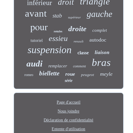
triangle
droit
inférieur
avant
gauche
stab
supérieur
pour
droite
complet
rotules
essieu
autodoc
tutoriel
renault
suspension
liaison
classe
bras
audi
remplacer
comment
biellette
meyle
roue
peugeot
romeo
série
Page d'accueil
Nous joindre
Déclaration de confidentialité
Entente d'utilisation