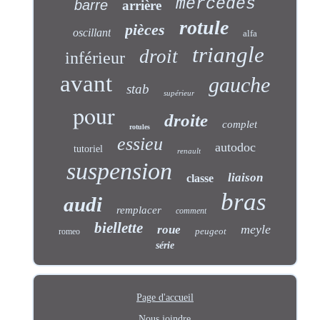
mercedes
barre
arrière
rotule
pièces
oscillant
alfa
triangle
droit
inférieur
avant
gauche
stab
supérieur
pour
droite
complet
rotules
essieu
autodoc
tutoriel
renault
suspension
liaison
classe
bras
audi
remplacer
comment
biellette
meyle
roue
peugeot
romeo
série
Page d'accueil
Nous joindre