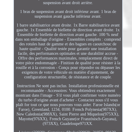
suspension avant droit arrière.
1 bras de suspension avant droit inférieur avant. 1 bras de
suspension avant gauche inférieur avant.
1 barre stabilisatrice avant droite. 1x Barre stabilisatrice avant
gauche. 1x Ensemble de biellette de direction avant droite. 1x
Ensemble de biellette de direction avant gauche. 100 % neuf
dans son emballage d'origine - Ensembles complets : comprend
des rotules haut de gamme et des bagues en caoutchouc de
haute qualité - Qualité testée pour garantir une installation
facile, des performances optimales et une durabilité accrue -
Offre des performances maximales, remplacement direct de
votre pièce endommagée - Finition de qualité pour résister à la
rouille et à la corrosion - Conçu pour répondre ou dépasser les
exigences de votre véhicule en matière d'ajustement, de
configuration structurelle, de résistance et de couple.
Instruction Ne sont pas inclus. Installation professionnelle est
recommandée - Accessoires: Vous obtiendrez exactement
montrant dans l'image - S'il vous plaît confirmer votre numéro
du turbo d'origine avant d'acheter - Contactez nous s'il vous
plaît for tout ce que nous pouvons vous aider. Faroe Islands(or
Faroe), Greenland, 1234, 0100. French Polynesia(987XX),
New Caledonia(988XX), Saint Pierre and Miquelon(975XX),
Mayotte(976XX), French Guyane(or Französisch-Guyana),
(973XX), Guadeloupe971XX.