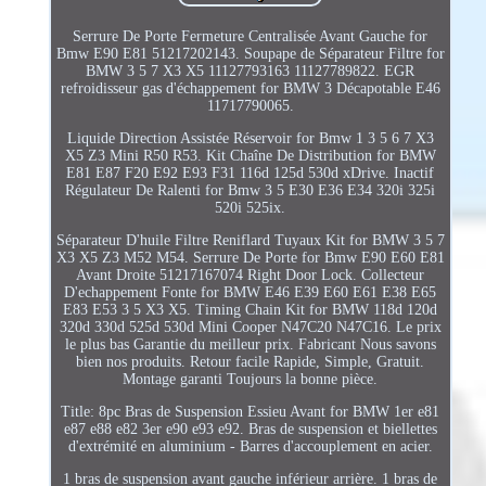
Serrure De Porte Fermeture Centralisée Avant Gauche for
Bmw E90 E81 51217202143. Soupape de Séparateur Filtre for
BMW 3 5 7 X3 X5 11127793163 11127789822. EGR
refroidisseur gas d'échappement for BMW 3 Décapotable E46
11717790065.
Liquide Direction Assistée Réservoir for Bmw 1 3 5 6 7 X3
X5 Z3 Mini R50 R53. Kit Chaîne De Distribution for BMW
E81 E87 F20 E92 E93 F31 116d 125d 530d xDrive. Inactif
Régulateur De Ralenti for Bmw 3 5 E30 E36 E34 320i 325i
520i 525ix.
Séparateur D'huile Filtre Reniflard Tuyaux Kit for BMW 3 5 7
X3 X5 Z3 M52 M54. Serrure De Porte for Bmw E90 E60 E81
Avant Droite 51217167074 Right Door Lock. Collecteur
D'echappement Fonte for BMW E46 E39 E60 E61 E38 E65
E83 E53 3 5 X3 X5. Timing Chain Kit for BMW 118d 120d
320d 330d 525d 530d Mini Cooper N47C20 N47C16. Le prix
le plus bas Garantie du meilleur prix. Fabricant Nous savons
bien nos produits. Retour facile Rapide, Simple, Gratuit.
Montage garanti Toujours la bonne pièce.
Title: 8pc Bras de Suspension Essieu Avant for BMW 1er e81
e87 e88 e82 3er e90 e93 e92. Bras de suspension et biellettes
d'extrémité en aluminium - Barres d'accouplement en acier.
1 bras de suspension avant gauche inférieur arrière. 1 bras de