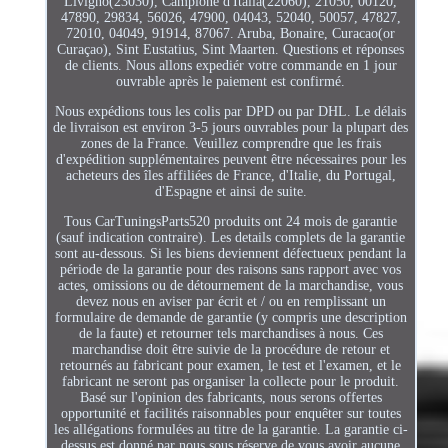
Livigno(23030), Campione d'Italia(22060), 21050, 00120,
47890, 29834, 56026, 47900, 04043, 52040, 50057, 47827,
72010, 04049, 91914, 87067. Aruba, Bonaire, Curacao(or
Curaçao), Sint Eustatius, Sint Maarten. Questions et réponses
de clients. Nous allons expediér votre commande en 1 jour
ouvrable après le paiement est confirmé.
Nous expédions tous les colis par DPD ou par DHL. Le délais
de livraison est environ 3-5 jours ouvrables pour la plupart des
zones de la France. Veuillez comprendre que les frais
d'expédition supplémentaires peuvent être nécessaires pour les
acheteurs des îles affiliées de France, d'Italie, du Portugal,
d'Espagne et ainsi de suite.
Tous CarTuningsParts520 produits ont 24 mois de garantie
(sauf indication contraire). Les details complets de la garantie
sont au-dessous. Si les biens deviennent défectueux pendant la
période de la garantie pour des raisons sans rapport avec vos
actes, omissions ou de détournement de la marchandise, vous
devez nous en aviser par écrit et / ou en remplissant un
formulaire de demande de garantie (y compris une description
de la faute) et retourner tels marchandises à nous. Ces
marchandise doit être suivie de la procédure de retour et
retournés au fabricant pour examen, le test et l'examen, et le
fabricant ne seront pas organiser la collecte pour le produit.
Basé sur l'opinion des fabricants, nous serons offertes
opportunité et facilités raisonnables pour enquêter sur toutes
les allégations formulées au titre de la garantie. La garantie ci-
dessus est donné par nous sous réserve de vous avoir aucune