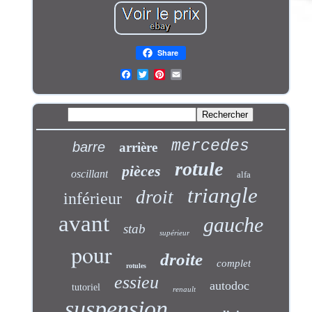
Share
mercedes
barre
arrière
rotule
pièces
oscillant
alfa
triangle
droit
inférieur
avant
gauche
stab
supérieur
pour
droite
complet
rotules
essieu
autodoc
tutoriel
renault
suspension