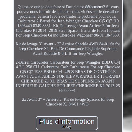
Qu'est-ce que je dois faire si l'article est défectueux? Si vous
pouvez nous fournir des photos et des vidéos sur le deétail de
problème, ce sera favori de traiter le problème pour nous.
Carburetor 2 Barrel for Jeep Wrangler Cherokee Cj5 Cj7 J10
1806449 8349 8351. Kit De Levage Avant Arrière 2 for Jeep
Cherokee Kl 2014- 2019 Strut Spacer. Étrier de Frein Flottant
For Jeep Cherokee Grand Cherokee Wagoneer 90-01 18-4339.
Kit de levage 3'' Avant - 2'' Arrière Shackle 4WD 84-01 fit for
Jeep Cherokee XJ. Bras De Commande Réglable Supérieur
Avant Robuste 0-8 Lift for Jeep Wrangler.
2-Barrel Carburetor Carburateur for Jeep Wrangler BBD 6 Cyl
4.2 L 258 CU. Carburetor Carb Carburateur For eep Cherokee
Cj5 Cj7 1983 BBD 6 Cyl. 4PCS BRAS DE CONTRÔLE
AVANT AJUSTABLES FOR JEEP WRANGLER TJ GRAND
CHEROKEE ZJ XJ. BRAS DE SUSPENSION AVANT
INFÉRIEUR GAUCHE FOR JEEP CHEROKEE KL 2013-25
68285991.
2x Avant 3'' + Arrière 2' Kit de levage Spacers for Jeep
Cherokee XJ 84-01 4WD.