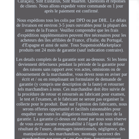
Curaçao), Sint Eustatius, Sint Maarten. Questions et réponses
de clients. Nous allons expediér votre commande en 1 jour
après le paiement est confirmé.
Nous expédions tous les colis par DPD ou par DHL. Le délais
de livraison est environ 3-5 jours ouvrables pour la plupart des
zones de la France. Veuillez comprendre que les frais
d'expédition supplémentaires peuvent être nécessaires pour les
acheteurs des îles affiliées de France, d'Italie, du Portugal,
d'Espagne et ainsi de suite. Tous SuspensionMarketplace
produits ont 24 mois de garantie (sauf indication contraire).
Les details complets de la garantie sont au-dessous. Si les biens
deviennent défectueux pendant la période de la garantie pour
des raisons sans rapport avec vos actes, omissions ou de
détournement de la marchandise, vous devez nous en aviser par
écrit et / ou en remplissant un formulaire de demande de
garantie (y compris une description de la faute) et retourner
tels marchandises à nous. Ces marchandise doit être suivie de
la procédure de retour et retournés au fabricant pour examen,
le test et l'examen, et le fabricant ne seront pas organiser la
collecte pour le produit. Basé sur l'opinion des fabricants, nous
serons offertes opportunité et facilités raisonnables pour
enquêter sur toutes les allégations formulées au titre de la
garantie. La garantie ci-dessus est donné par nous sous réserve
de vous avoir aucune responsabilité à l'égard de tout défaut
résultant de l'usure, dommages intentionnels, négligence, des
manipulations des marchandises, montage incorrect des
marchandises par vous et / ou d'un tiers, fonctionnement