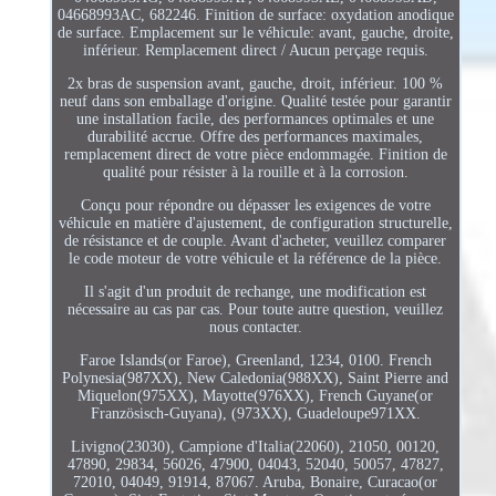
04668993AC, 682246. Finition de surface: oxydation anodique
de surface. Emplacement sur le véhicule: avant, gauche, droite,
inférieur. Remplacement direct / Aucun perçage requis.
2x bras de suspension avant, gauche, droit, inférieur. 100 %
neuf dans son emballage d'origine. Qualité testée pour garantir
une installation facile, des performances optimales et une
durabilité accrue. Offre des performances maximales,
remplacement direct de votre pièce endommagée. Finition de
qualité pour résister à la rouille et à la corrosion.
Conçu pour répondre ou dépasser les exigences de votre
véhicule en matière d'ajustement, de configuration structurelle,
de résistance et de couple. Avant d'acheter, veuillez comparer
le code moteur de votre véhicule et la référence de la pièce.
Il s'agit d'un produit de rechange, une modification est
nécessaire au cas par cas. Pour toute autre question, veuillez
nous contacter.
Faroe Islands(or Faroe), Greenland, 1234, 0100. French
Polynesia(987XX), New Caledonia(988XX), Saint Pierre and
Miquelon(975XX), Mayotte(976XX), French Guyane(or
Französisch-Guyana), (973XX), Guadeloupe971XX.
Livigno(23030), Campione d'Italia(22060), 21050, 00120,
47890, 29834, 56026, 47900, 04043, 52040, 50057, 47827,
72010, 04049, 91914, 87067. Aruba, Bonaire, Curacao(or