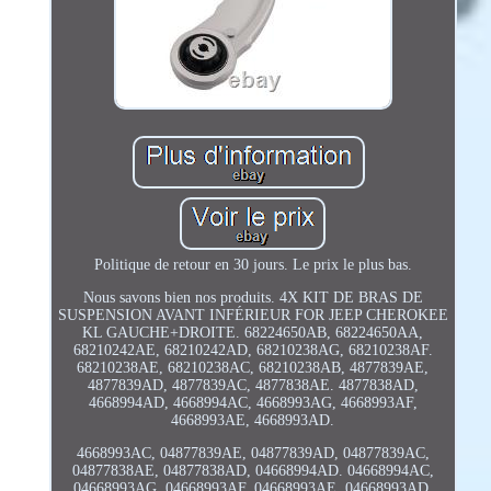
Politique de retour en 30 jours. Le prix le plus bas.
Nous savons bien nos produits. 4X KIT DE BRAS DE
SUSPENSION AVANT INFÉRIEUR FOR JEEP CHEROKEE
KL GAUCHE+DROITE. 68224650AB, 68224650AA,
68210242AE, 68210242AD, 68210238AG, 68210238AF.
68210238AE, 68210238AC, 68210238AB, 4877839AE,
4877839AD, 4877839AC, 4877838AE. 4877838AD,
4668994AD, 4668994AC, 4668993AG, 4668993AF,
4668993AE, 4668993AD.
4668993AC, 04877839AE, 04877839AD, 04877839AC,
04877838AE, 04877838AD, 04668994AD. 04668994AC,
04668993AG, 04668993AF, 04668993AE, 04668993AD,