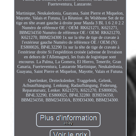
Fuerteventura, Lanzarote.
Martinique, Neukaledonia, Guayana, Saint Pierre et Miquelon,
Mayotte, Valais et Futuna, La Réunion. 4x Wishbone Set de tir
tige en tête avant gauche à droite pour Mazda 3 BL 1.6 2.0 2.2
Numéro de référence OE / OEM: RK621271, K621271,
BBM234350 Numéro de référence OE / OEM: RK621270,
K621270, BBM234300 1x sur la tête de tige de cravate à
l'extérieur gauche Numéro de référence OE / OEM (N):
ES800026, BP4L32290 1x sur la tête de tige de cravate à
l'extérieur droite Si l'expédition croisée (adresse de livraison
en dehors de l'Allemagne), les frais de logistique sont
encourus. La Palma, La Gomera, El Hierro, Tenerife, Gran
Canaria, Fuerteventura, Lanzarote Martinique, Neukaledonia,
Guayana, Saint Pierre et Miquelon, Mayotte, Valais et Futuna.
Querlenker, Dreieckslenker, Traggelenk, Gelenk,
Achsaufhängung. Lenkung, Radaufhängung, Federung,
Reparatursatz, Lenker. K621271, K621270, ES800026,
BP4L32290, ES800025, BP4L32280. B39D34350,
BBM234350, BBM234350A, B39D34300, BBM234300.