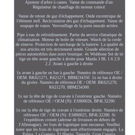
Ajusteur d'arbre à cames. Vanne de commande d'air.
Régulateur de chauffage du moteur coincé.
Vanne de retour de gaz d'échappement. Onde excentrique de
l'élément stell. Recirculation des gaz d'échappement. Vanne de
soupape de vanos. Verrouillage de la porte murale arrière.
Pipe à eau de refroidissement. Partie du service climatique de
climatisation. Moteur de boîte de vitesses. Winch de la corde
de réserve. Protection de surcharge de la batterie. La qualité de
nos articles est très strictement testée. Grande sélection de
pièces automobiles dans notre boutique. 4x Wishbone Set de tir
tige en tête avant gauche à droite pour Mazda 3 BL 1.6 2.0
2.2. Avant à gauche à droite.
1x avant à gauche en bas à gauche. Numéro de référence OE /
OEM: RK621271, K621271, BBM234350. 1x en bas à droite
du givère. Numéro de référence OE / OEM: RK621270,
K621270, BBM234300.
1x sur la tête de tige de cravate à l'extérieur gauche. Numéro
de référence OE / OEM (N): ES800026, BP4L32290.
1x sur la tête de tige de cravate à l'extérieur droite. Numéro de
référence OE / OEM (N): ES800025, BP4L32280. Si
l'expédition croisée (adresse de livraison en dehors de
l'Allemagne), les frais de logistique sont encourus. Veuillez
noter que les frais de logistique sont effectivement engagés. La
Palma, La Gomera, El Hierro, Tenerife, Gran Canaria,