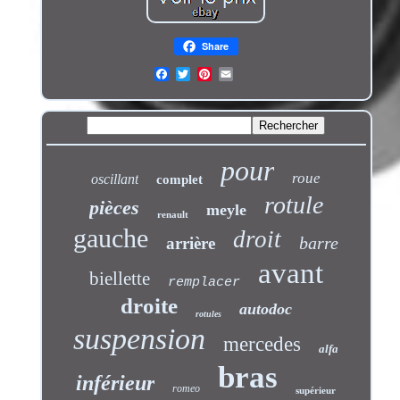
Share
pour
roue
oscillant
complet
rotule
pièces
meyle
renault
gauche
droit
barre
arrière
avant
biellette
remplacer
droite
autodoc
rotules
suspension
mercedes
alfa
bras
inférieur
romeo
supérieur