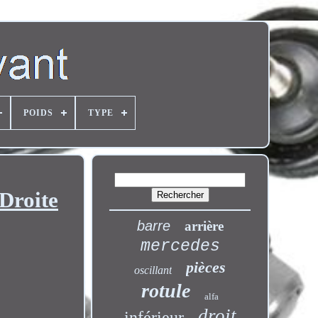
POIDS
TYPE
Droite
barre
arrière
mercedes
pièces
oscillant
rotule
alfa
droit
inférieur