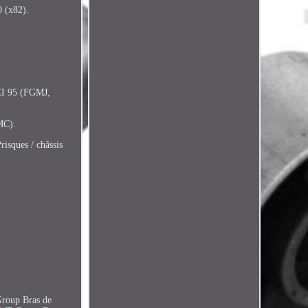
0 (x82).
DCI 95 (FGMJ,
MC).
sques / châssis
roup Bras de