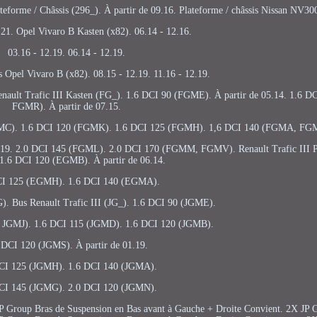
lateforme / Châssis (296_). À partir de 09.16. Plateforme / châssis Nissan NV30
.21. Opel Vivaro B Kasten (x82). 06.14 - 12.16.
03.16 - 12.19. 06.14 - 12.19.
is Opel Vivaro B (x82). 08.15 - 12.19. 11.16 - 12.19.
Renault Trafic III Kasten (FG_). 1.6 DCI 90 (FGME). À partir de 05.14. 1.6 
FGMR). À partir de 07.15.
MC). 1.6 DCI 120 (FGMK). 1.6 DCI 125 (FGMH). 1,6 DCI 140 (FGMA, FG
19. 2.0 DCI 145 (FGML). 2.0 DCI 170 (FGMM, FGMV). Renault Trafic III Pri
1.6 DCI 120 (EGMB). À partir de 06.14.
CI 125 (EGMH). 1.6 DCI 140 (EGMA).
. Bus Renault Trafic III (JG_). 1.6 DCI 90 (JGME).
 JGMJ). 1.6 DCI 115 (JGMD). 1.6 DCI 120 (JGMB).
 DCI 120 (JGMS). À partir de 01.19.
CI 125 (JGMH). 1.6 DCI 140 (JGMA).
CI 145 (JGMG). 2.0 DCI 120 (JGMN).
roup Bras de Suspension en Bas avant à Gauche + Droite Convient. 2X JP G