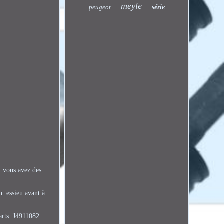
meyle
peugeot
série
i vous avez des
: essieu avant à
arts: J4911082.