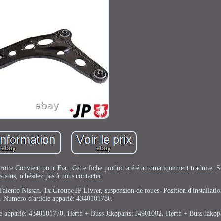
ite Convient pour Fiat. Cette fiche produit a été automatiquement traduite. S
stions, n'hésitez pas à nous contacter.
alento Nissan. 1x Groupe JP Livrer, suspension de roues. Position d'installation
. Numéro d'article apparié: 4340101780.
ticle apparié: 4340101770. Herth + Buss Jakoparts: J4901082. Herth + Buss Jakop