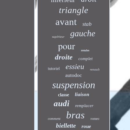
triangle
avant
stab
gauche
supérieur
pour
rotules
droite
complet
essieu
tutoriel
renault
autodoc
suspension
liaison
classe
audi
remplacer
bras
comment
romeo
biellette
roue