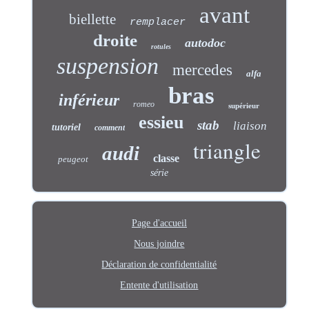
avant
biellette
remplacer
droite
autodoc
rotules
suspension
mercedes
alfa
bras
inférieur
romeo
supérieur
essieu
stab
liaison
tutoriel
comment
triangle
audi
classe
peugeot
série
Page d'accueil
Nous joindre
Déclaration de confidentialité
Entente d'utilisation