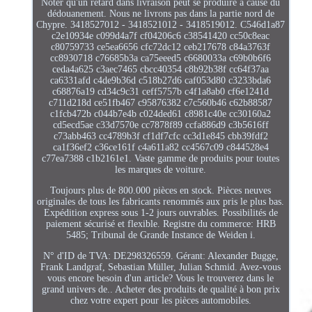
Noter qu'un retard dans livraison peut se produire à cause du
dédouanement. Nous ne livrons pas dans la partie nord de
Chypre. 3418527012 - 3418521012 - 3418519012. C546d1a87
c2e10934e c099d4a7f cf04206c6 c38541420 cc50c8eac
c80759733 ce5ea6656 cfc72dc12 ceb217678 c84a3763f
cc8930718 c76685b3a ca75eeed5 c6680033a c69b0b6f6
ceda4a625 c3aec7465 cbcc40354 c8b92b38f cc64f37aa
ca6331afd c4de9b36d c518b27d6 caf053d80 c3233bda6
c68876a19 cd34c9c31 ceff5757b c4f1a8ab0 cf6e1241d
c711d218d ce51fb467 c95876382 c7c560b46 c62b88587
c1fcb472b c044b7e4b c024ded61 c8981c40e cc30160a2
cd5ecd5ae c33d7570e cc7878f89 ccfa886d9 c3b5616ff
c73abb463 cc4789b3f cf1df7cfc cc3d1e845 cbb39fdf2
ca1f36ef2 c36ce161f c4a611a82 cc4567c09 c844528e4
c77ea7388 c1b2161e1. Vaste gamme de produits pour toutes
les marques de voiture.
Toujours plus de 800.000 pièces en stock. Pièces neuves
originales de tous les fabricants renommés aux pris le plus bas.
Expédition express sous 1-2 jours ouvrables. Possibilités de
paiement sécurisé et flexible. Registre du commerce: HRB
5485; Tribunal de Grande Instance de Weiden i.
N° d'ID de TVA: DE298326559. Gérant: Alexander Bugge,
Frank Landgraf, Sebastian Müller, Julian Schmid. Avez-vous
vous encore besoin d'un article? Vous le trouverez dans le
grand univers de.. Acheter des produits de qualité à bon prix
chez votre expert pour les pièces automobiles.