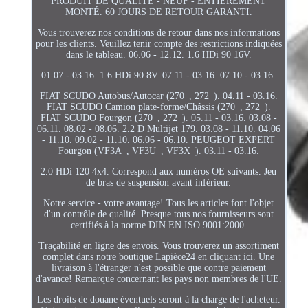
PRODUIT DE QUALITÉ - NEUF - ENTIÈREMENT
MONTÉ. 60 JOURS DE RETOUR GARANTI.
Vous trouverez nos conditions de retour dans nos informations
pour les clients. Veuillez tenir compte des restrictions indiquées
dans le tableau. 06.06 - 12.12. 1.6 HDi 90 16V.
01.07 - 03.16. 1.6 HDi 90 8V. 07.11 - 03.16. 07.10 - 03.16.
FIAT SCUDO Autobus/Autocar (270_, 272_). 04.11 - 03.16.
FIAT SCUDO Camion plate-forme/Châssis (270_, 272_).
FIAT SCUDO Fourgon (270_, 272_). 05.11 - 03.16. 03.08 -
06.11. 08.02 - 08.06. 2.2 D Multijet 179. 03.08 - 11.10. 04.06
- 11.10. 09.02 - 11.10. 06.06 - 06.10. PEUGEOT EXPERT
Fourgon (VF3A_, VF3U_, VF3X_). 03.11 - 03.16.
2.0 HDi 120 4x4. Correspond aux numéros OE suivants. Jeu
de bras de suspension avant inférieur.
Notre service - votre avantage! Tous les articles font l'objet
d'un contrôle de qualité. Presque tous nos fournisseurs sont
certifiés à la norme DIN EN ISO 9001:2000.
Traçabilité en ligne des envois. Vous trouverez un assortiment
complet dans notre boutique Lapièce24 en cliquant ici. Une
livraison à l'étranger n'est possible que contre paiement
d'avance! Remarque concernant les pays non membres de l'UE.
Les droits de douane éventuels seront à la charge de l'acheteur.