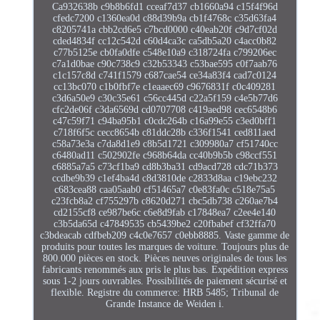
Ca932638b c9b8b6fd1 cceaf7d37 cb1660a94 c15f4f96d
cfedc7200 c1360ea0d c88d39b9a cb1f4768c c35d63fa4
c8205741a cbb2cd6e5 c7bcd0000 c40eab20f c9d7cf02d
cded4834f cc12c542d c60d4ca3c ca5db5a20 c4acc0b82
c77b5125e cb0fa0dfe c548e10a9 c318724fa c799206ec
c7a1d0bae c90c738c9 c32b53343 c53bae595 c0f7aab76
c1c157c8d c741f1579 c687cae54 ce34a83f4 cad7c0124
cc13bc070 c1b0fbf7e c1eaaec69 c9676831f c0c409281
c3d6a50e9 c30c35e61 c56cc445d c22a5f159 c4e5b77d6
cfc2de06f c3da6569d cd0707708 c419aed98 cec6548b6
c47c59f71 c94ba95b1 c0cdc264b c16a99e55 c3ed0bff1
c718f6f5c cecc8654b c81ddc28b c336f1541 ced811aed
c58a73e3a c7da8d1e9 c8b5d1721 c309980a7 cf51740cc
c6480ad11 c502902fe c968b64da cc40b9b5b c98ccf551
c6885a7a5 c73cf1ba9 cd8b3ba31 cd9acd728 cdc71b373
ccdbe9b39 c1ef4ba4d c8d3810de c2833d8aa c19ebc232
c683cea88 caa05aab0 cf51465a7 c0e83fa0c c518e75a5
c23fcb8a2 cf755297b c8620d271 cbc5db738 c260ae7b4
cd2155cf8 ce987be6c c6e8d9fab c17848ea7 c2ee4e140
c3b5da65d c47849535 cb5439be2 c20fbabef cf32ffa70
c3bdeacab cdfbeb209 c4c0e7657 c0ebb8885. Vaste gamme de
produits pour toutes les marques de voiture. Toujours plus de
800.000 pièces en stock. Pièces neuves originales de tous les
fabricants renommés aux pris le plus bas. Expédition express
sous 1-2 jours ouvrables. Possibilités de paiement sécurisé et
flexible. Registre du commerce: HRB 5485; Tribunal de
Grande Instance de Weiden i.