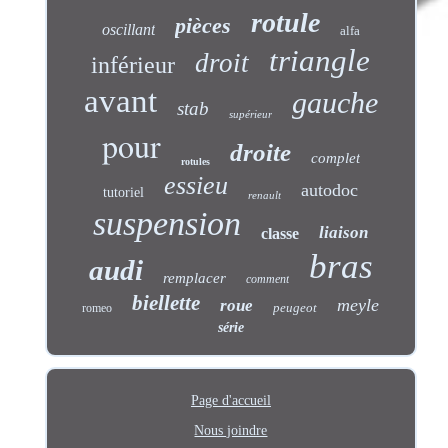
rotule
pièces
oscillant
alfa
triangle
droit
inférieur
avant
gauche
stab
supérieur
pour
droite
complet
rotules
essieu
autodoc
tutoriel
renault
suspension
liaison
classe
bras
audi
remplacer
comment
biellette
meyle
roue
peugeot
romeo
série
Page d'accueil
Nous joindre