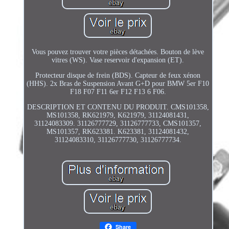
Vous pouvez trouver votre pièces détachées. Bouton de lève
vitres (WS). Vase reservoir d'expansion (ET).
Protecteur disque de frein (BDS). Capteur de feux xénon
(HHS). 2x Bras de Suspension Avant G+D pour BMW 5er F10
F18 F07 F11 6er F12 F13 6 F06.
DESCRIPTION ET CONTENU DU PRODUIT. CMS101358,
MS101358, RK621979, K621979, 31124081431,
31124083309. 31126777729, 31126777733, CMS101357,
MS101357, RK623381. K623381, 31124081432,
31124083310, 31126777730, 31126777734.
Share