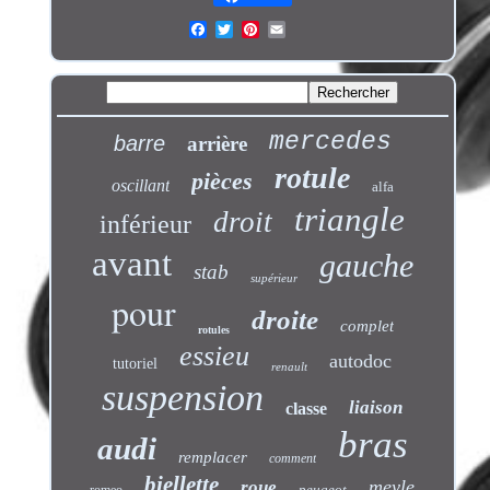
mercedes
barre
arrière
rotule
pièces
oscillant
alfa
triangle
droit
inférieur
avant
gauche
stab
supérieur
pour
droite
complet
rotules
essieu
autodoc
tutoriel
renault
suspension
liaison
classe
bras
audi
remplacer
comment
biellette
meyle
roue
peugeot
romeo