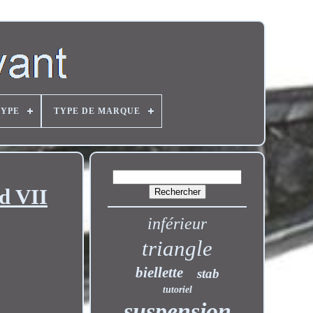
TYPE
TYPE DE MARQUE
d VII
inférieur
triangle
biellette
stab
tutoriel
suspension