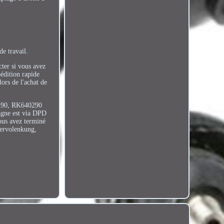
e travail.
cter si vous avez
édition rapide
ors de l'achat de
0290, RK640290
agne est via DPD
ous avez terminé
Servolenkung,