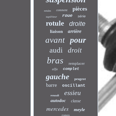
pièces
comment
rotules
roue
série
supérieur
rotule
droite
arrière
liaison
avant
pour
audi
droit
bras
remplacer
complet
alfa
gauche
peugeot
barre
oscillant
essieu
renault
autodoc
classe
mercedes
meyle
romeo