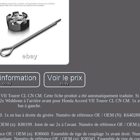
II Tourer CL CN CM. Cette fiche produit a été automatiquement traduite. Si
lo 12x Wishbone à l'arrière avant pour Honda Accord VII Tourer CL CN CM. 1x a
bas à gauche.
 1x en bas à droite du givère. Numéro de référence OE / OEM (N): K64028
/ OEM (n): K80199. Joint de sac 2x à l'avant. Numéro de référence OE / OEM 
nce OE / OEM (n): K90660. Ensemble de tige de couplage 1x avant droit. Num
couplage. Numéro de référence OE / OEM (n): K90343. Ensemble de tige de cou