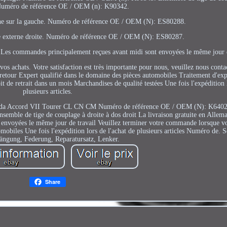
 Numéro de référence OE / OEM (n): K90342.
erne sur la gauche. Numéro de référence OE / OEM (N): ES80288.
vate externe droite. Numéro de référence OE / OEM (N): ES80287.
 Les commandes principalement reçues avant midi sont envoyées le même jour d
s achats. Votre satisfaction est très importante pour nous, veuillez nous conta
retour Expert qualifié dans le domaine des pièces automobiles Traitement d'exp
 de retrait dans un mois Marchandises de qualité testées Une fois l'expédition l
plusieurs articles.
 Honda Accord VII Tourer CL CN CM Numéro de référence OE / OEM (N): K64
le de tige de couplage à droite à dos droit La livraison gratuite en Allem
envoyées le même jour de travail Veuillez terminer votre commande lorsque v
omobiles Une fois l'expédition lors de l'achat de plusieurs articles Numéro de. 
ängung, Federung, Reparatursatz, Lenker.
Share