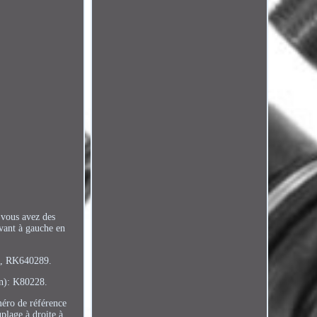
 vous avez des
vant à gauche en
9, RK640289.
(n): K80228.
éro de référence
plage à droite à