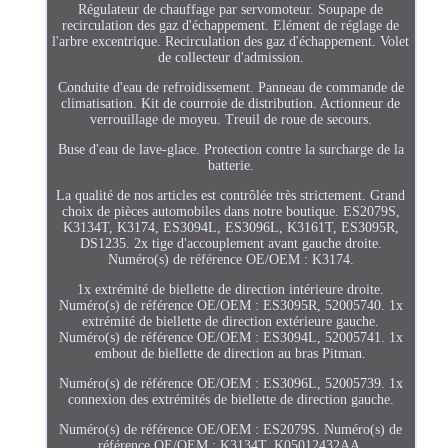
Régulateur de chauffage par servomoteur. Soupape de
recirculation des gaz d'échappement. Elément de réglage de
l'arbre excentrique. Recirculation des gaz d'échappement. Volet
de collecteur d'admission.
Conduite d'eau de refroidissement. Panneau de commande de
climatisation. Kit de courroie de distribution. Actionneur de
verrouillage de moyeu. Treuil de roue de secours.
Buse d'eau de lave-glace. Protection contre la surcharge de la
batterie.
La qualité de nos articles est contrôlée très strictement. Grand
choix de pièces automobiles dans notre boutique. ES2079S,
K3134T, K3174, ES3094L, ES3096L, K3161T, ES3095R,
DS1235. 2x tige d'accouplement avant gauche droite.
Numéro(s) de référence OE/OEM : K3174.
1x extrémité de biellette de direction intérieure droite.
Numéro(s) de référence OE/OEM : ES3095R, 52005740. 1x
extrémité de biellette de direction extérieure gauche.
Numéro(s) de référence OE/OEM : ES3094L, 52005741. 1x
embout de biellette de direction au bras Pitman.
Numéro(s) de référence OE/OEM : ES3096L, 52005739. 1x
connexion des extrémités de biellette de direction gauche.
Numéro(s) de référence OE/OEM : ES2079S. Numéro(s) de
référence OE/OEM : K3134T, K05012432AA,