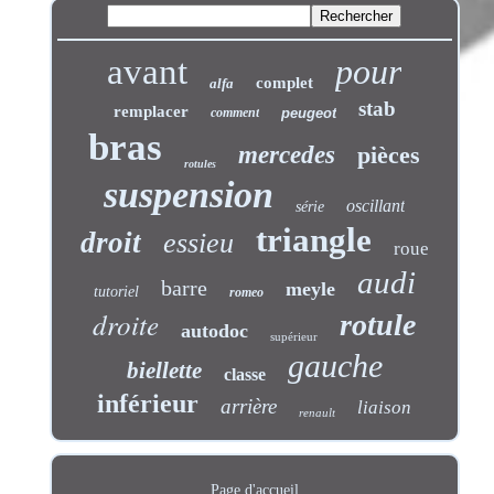
avant
pour
complet
alfa
stab
remplacer
comment
peugeot
bras
mercedes
pièces
rotules
suspension
oscillant
série
triangle
droit
essieu
roue
audi
barre
meyle
tutoriel
romeo
droite
rotule
autodoc
supérieur
gauche
biellette
classe
inférieur
arrière
liaison
renault
Page d'accueil