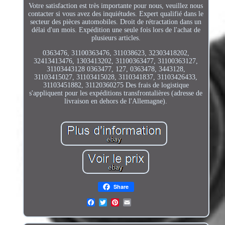
Votre satisfaction est très importante pour nous, veuillez nous
contacter si vous avez des inquiétudes. Expert qualifié dans le
secteur des pièces automobiles. Droit de rétractation dans un
délai d'un mois. Expédition une seule fois lors de l'achat de
plusieurs articles.
0363476, 31100363476, 311038623, 32303418202,
32413413476, 1303413202, 31100363477, 31100363127,
31103443128 0363477, 127, 0363478, 3443128,
31103415027, 31103415028, 3110341837, 31103426433,
31103451882, 31120360275 Des frais de logistique
s'appliquent pour les expéditions transfrontalières (adresse de
livraison en dehors de l'Allemagne).
Share