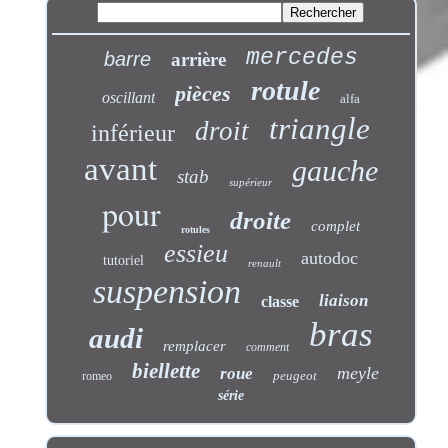
mercedes
barre
arrière
rotule
pièces
oscillant
alfa
triangle
droit
inférieur
avant
gauche
stab
supérieur
pour
droite
complet
rotules
essieu
autodoc
tutoriel
renault
suspension
liaison
classe
bras
audi
remplacer
comment
biellette
meyle
roue
peugeot
romeo
série