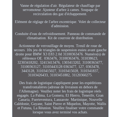
Vanne de régulation d'air. Régulateur de chauffage par
servomoteur. Ajusteur d'arbre à cames. Soupape de
recirculation des gaz d'échappement.
Elément de réglage de l'arbre excentrique. Volet de collecteur
d'admission.
Conduite d'eau de refroidissement. Panneau de commande de
climatisation. Kit de courroie de distribution.
Actionneur de verrouillage de moyeu. Treuil de roue de
secours. 10x jeu de triangles de suspension essieu avant gauche
droite pour BMW X3 E83 2.0d 31100363476. Numéro(s) de
référence OE. 0363476, 31100363476, 311038623,
32303418202, 32413413476, 1303413202, 31100363477,
31100363127, 31103443128 0363477, 127, 0363478,
3443128, 31103415027, 31103415028, 3110341837,
31103426433, 31103451882, 31120360275.
Des frais de logistique s'appliquent pour les expéditions
transfrontalières (adresse de livraison en dehors de
l'Allemagne). Veuillez noter les frais de logistique réels
engagés. La Palma, La Gomera, El Hierro, Tenerife, Gran
Canaria, Fuerteventura, Lanzarote. Martinique, Nouvelle
Calédonie, Guyane, Saint Pierre et Miquelon, Mayotte, Wallis
et Futuna, La Réunion. Veuillez finaliser votre commande
lorsque vous avez terminé vos achats.