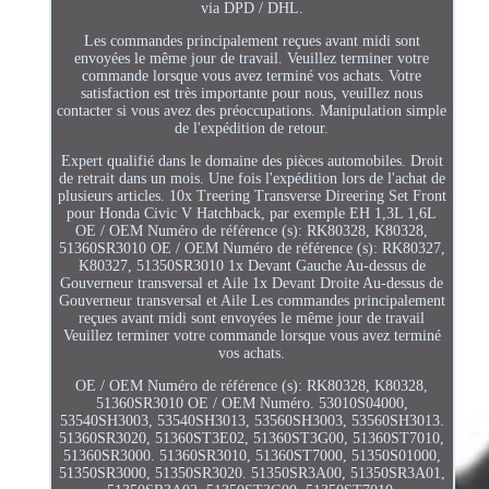
via DPD / DHL.
Les commandes principalement reçues avant midi sont
envoyées le même jour de travail. Veuillez terminer votre
commande lorsque vous avez terminé vos achats. Votre
satisfaction est très importante pour nous, veuillez nous
contacter si vous avez des préoccupations. Manipulation simple
de l'expédition de retour.
Expert qualifié dans le domaine des pièces automobiles. Droit
de retrait dans un mois. Une fois l'expédition lors de l'achat de
plusieurs articles. 10x Treering Transverse Direering Set Front
pour Honda Civic V Hatchback, par exemple EH 1,3L 1,6L
OE / OEM Numéro de référence (s): RK80328, K80328,
51360SR3010 OE / OEM Numéro de référence (s): RK80327,
K80327, 51350SR3010 1x Devant Gauche Au-dessus de
Gouverneur transversal et Aile 1x Devant Droite Au-dessus de
Gouverneur transversal et Aile Les commandes principalement
reçues avant midi sont envoyées le même jour de travail
Veuillez terminer votre commande lorsque vous avez terminé
vos achats.
OE / OEM Numéro de référence (s): RK80328, K80328,
51360SR3010 OE / OEM Numéro. 53010S04000,
53540SH3003, 53540SH3013, 53560SH3003, 53560SH3013.
51360SR3020, 51360ST3E02, 51360ST3G00, 51360ST7010,
51360SR3000. 51360SR3010, 51360ST7000, 51350S01000,
51350SR3000, 51350SR3020. 51350SR3A00, 51350SR3A01,