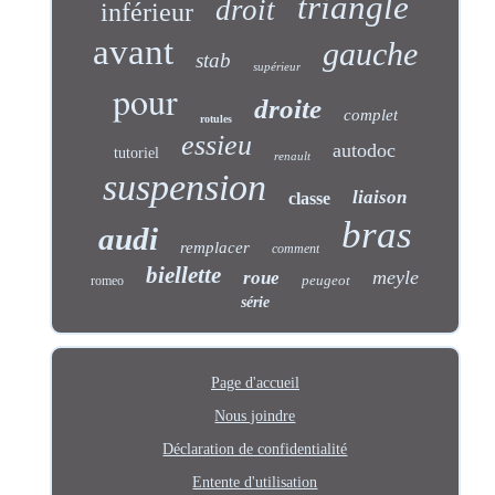
triangle
droit
inférieur
avant
gauche
stab
supérieur
pour
droite
complet
rotules
essieu
autodoc
tutoriel
renault
suspension
liaison
classe
bras
audi
remplacer
comment
biellette
meyle
roue
peugeot
romeo
série
Page d'accueil
Nous joindre
Déclaration de confidentialité
Entente d'utilisation